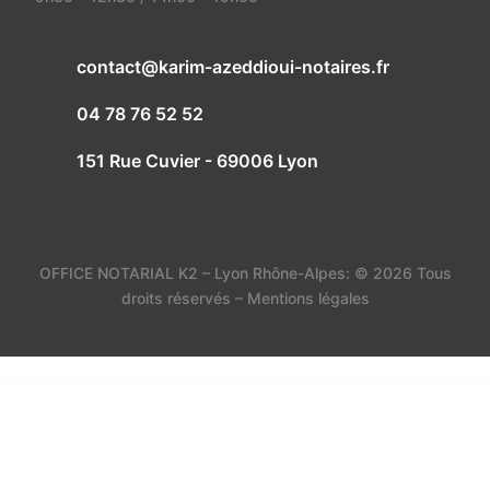
giriş
norabahis
giriş
enbet
enbet
contact@karim-azeddioui-notaires.fr
giriş
bahiscasino
bahiscasino
giriş
pokerklas
pokerklas
04 78 76 52 52
giriş
betzula
betzula
151 Rue Cuvier - 69006 Lyon
giriş
amgbahis
amgbahis
giriş
alobet
giriş
restbet
restbet
giriş
norabahis
OFFICE NOTARIAL K2 – Lyon Rhône-Alpes: © 2026 Tous
giriş
Kalebet
Kalebet
droits réservés – Mentions légales
giriş
Netbahis
Netbahis
giriş
Teosbet
Teosbet
giriş
grandbetting
grandbetting
WordPress Workshop
Banshee – News & Magazine WordPress Elementor Template Kit
Bar and Pie Charts for Elementor WordPress Plugin
Barata – Fast Food & Burger Elementor Template Kit
Barberia | Salon Responsive WordPress Theme
Baressco – Wine, Vineyard & Winery WordPress Theme
Baretta – Paintball & Airsoft Club Elementor Template Kit
Barhouse – Wooden House Construction and Woodworks WordPress Theme
Baristar – Barista Courses & Training Elementor Template Kit
Barley – Blog & Magazine Elementor Template Kit
Barn2 Media Woocommerce Product Options
giriş
Amgbahis
Amgbahis
giriş
Romabet
Romabet
giriş
Teosbet
Teosbet