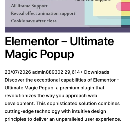
giriş
Royalbet
Royalbet
giriş
pulibet
pulibet
giriş
norabahis
giriş
pokerklas
pokerklas
giriş
alobet
Elementor – Ultimate
giriş
romabet
romabet
Magic Popup
giriş
restbet
giriş
betzula
giriş
amgbahis
amgbahis
23/07/2026
admin889302
29,614+ Downloads
giriş
marsbahis
marsbahis
Discover the exceptional capabilities of Elementor –
giriş
bahiscasino
Ultimate Magic Popup, a premium plugin that
giriş
avrupabet
revolutionizes the way you approach web
giriş
enbet
development. This sophisticated solution combines
giriş
norabahis
norabahis
norabahis
cutting-edge technology with intuitive design
giriş
Ultrabet
Ultrabet
principles to deliver an unparalleled user experience.
giriş
Sonbahis
Sonbahis
giriş
Enjoybet
Enjoybet