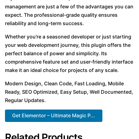
giriş
imajbet
imajbet
management are just a few of the advantages you can
giriş
kulisbet
kulisbet
expect. The professional-grade quality ensures
giriş
jokerbet
reliability and long-term success.
giriş
pulibet
Whether you're a seasoned developer or just starting
giriş
pulibet
your web development journey, this plugin offers the
giriş
pusulabet
perfect balance of power and simplicity. Its
giriş
pusulabet
comprehensive feature set and user-friendly interface
giriş
Cratosroyalbet
make it an ideal choice for projects of any scale.
giriş
Cratosroyalbet
giriş
Grandpashabet
Modern Design, Clean Code, Fast Loading, Mobile
giriş
Grandpashabet
Ready, SEO Optimized, Easy Setup, Well Documented,
giriş
biabet
Regular Updates.
giriş
betplay
giriş
jasminbet
Get Elementor – Ultimate Magic P...
giriş
Festwin
Festwin
giriş
Restbet
Restbet
Related Products
giriş
Amgbahis
Amgbahis