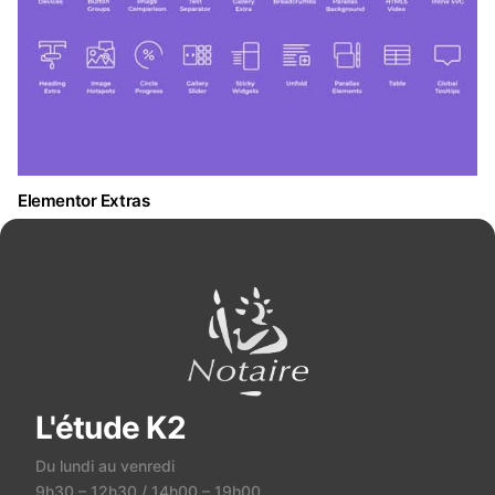
giriş
bahiscasino
bahiscasino
giriş
pokerklas
giriş
betzula
betzula
giriş
amgbahis
giriş
alobet
alobet
giriş
avrupabet
avrupabet
giriş
restbet
Elementor Extras
giriş
Betbigo
Betbigo
16,426 downloads
giriş
Kalebet
Kalebet
giriş
Teosbet
Teosbet
giriş
Amgbahis
Amgbahis
giriş
Royalbet
Royalbet
giriş
Jokerbet
Jokerbet
giriş
Vegabet
Vegabet
L'étude K2
giriş
Betzula
Betzula
giriş
Editörbet
Editörbet
Du lundi au venredi
giriş
romabet
9h30 – 12h30 / 14h00 – 19h00