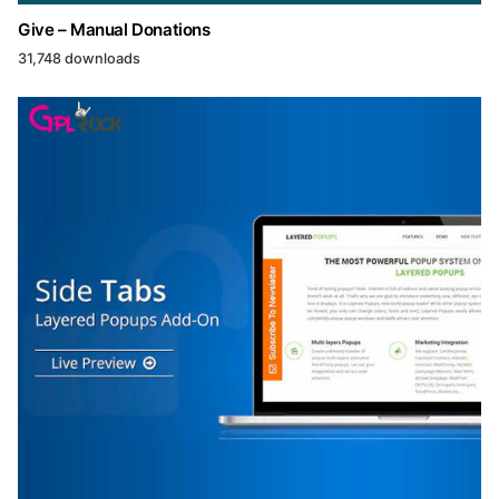
giriş
holiganbet
holiganbet
Give – Manual Donations
giriş
bahiscasino
bahiscasino
31,748 downloads
giriş
romabet
romabet
giriş
norabahis
norabahis
giriş
enbet
enbet
giriş
amgbahis
amgbahis
giriş
pokerklas
pokerklas
giriş
betzula
betzula
giriş
bahiscasino
bahiscasino
giriş
avrupabet
avrupabet
giriş
alobet
alobet
giriş
restbet
restbet
giriş
Betbigo
Betbigo
giriş
Kalebet
Kalebet
giriş
Amgbahis
Amgbahis
giriş
Royalbet
Royalbet
giriş
Teosbet
Teosbet