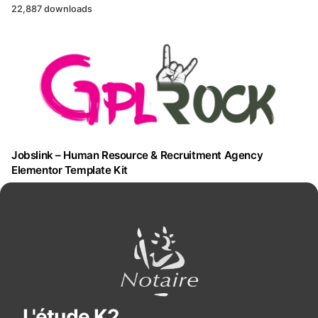
giriş
Festwin
22,887 downloads
giriş
jasminbet
giriş
biabet
giriş
Grandpashabet
giriş
Betbigo
Betbigo
giriş
Kalebet
Kalebet
giriş
Teosbet
Teosbet
giriş
Amgbahis
Amgbahis
giriş
Royalbet
Royalbet
Jobslink – Human Resource & Recruitment Agency
Elementor Template Kit
giriş
Jokerbet
Jokerbet
40,811 downloads
giriş
Zulabet
Zulabet
giriş
Matbet
Matbet
giriş
Pusulabet
Pusulabet
giriş
Meybet
Meybet
giriş
romabet
romabet
giriş
norabahis
norabahis
giriş
enbet
enbet
L'étude K2